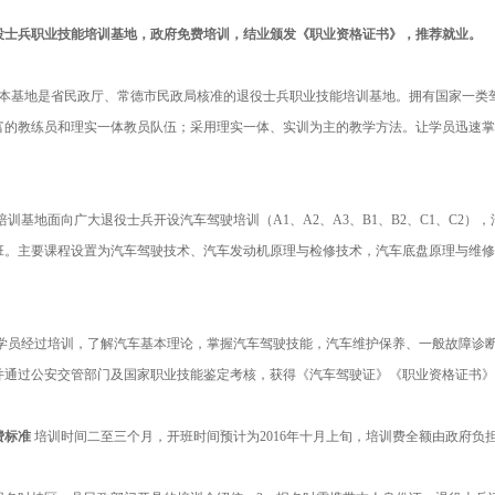
役士兵职业技能培训基地，政府免费培训，结业颁发《职业资格证书》，推荐就业。
本基地是省民政厅、常德市民政局核准的退役士兵职业技能培训基地。拥有国家一类
富的教练员和理实一体教员队伍；采用理实一体、实训为主的教学方法。让学员迅速掌
培训基地面向广大退役士兵开设汽车驾驶培训（A1、A2、A3、B1、B2、C1、C2
班。主要课程设置为汽车驾驶技术、汽车发动机原理与检修技术，汽车底盘原理与维修
学员经过培训，了解汽车基本理论，掌握汽车驾驶技能，汽车维护保养、一般故障诊
并通过公安交管部门及国家职业技能鉴定考核，获得《汽车驾驶证》《职业资格证书》
费标准
培训时间二至三个月，开班时间预计为2016年十月上旬，培训费全额由政府负