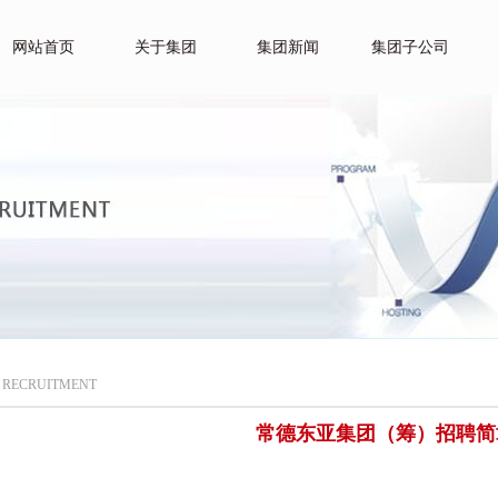
网站首页
关于集团
集团新闻
集团子公司
聘
RECRUITMENT
常德东亚集团（筹）招聘简